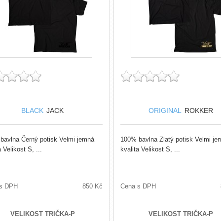
BLACK
JACK
ORIGINAL
ROKKER
bavlna Černý potisk Velmi jemná
100% bavlna Zlatý potisk Velmi je
a Velikost S, ...
kvalita Velikost S, ...
s DPH
850 Kč
Cena s DPH
VELIKOST TRIČKA-P
VELIKOST TRIČKA-P