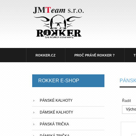
ROKKER.CZ
PROČ PRÁVĚ ROKKER ?
T
ROKKER
E-SHOP
PÁNS
PÁNSKÉ KALHOTY
Řadit
Výchoz
DÁMSKÉ KALHOTY
PÁNSKÁ TRIČKA