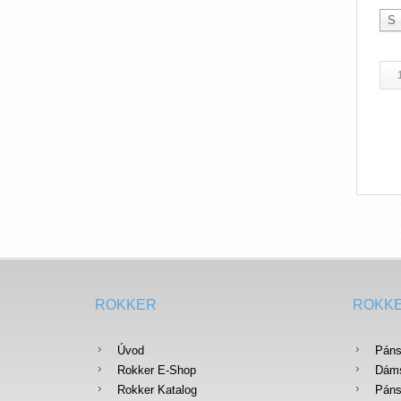
S
ROKKER
ROKK
Úvod
Páns
Rokker E-Shop
Dáms
Rokker Katalog
Páns