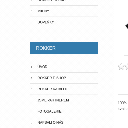
DÁMSKÁ TRIČKA
MIKINY
DOPLŇKY
ROKKER
ÚVOD
ROKKER E-SHOP
ROKKER KATALOG
JSME PARTNEREM
100% 
kvalit
FOTOGALERIE
NAPSALI O NÁS