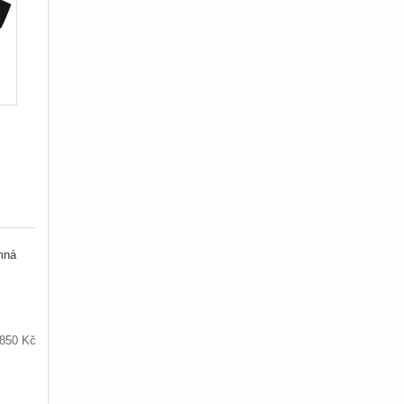
mná
850 Kč