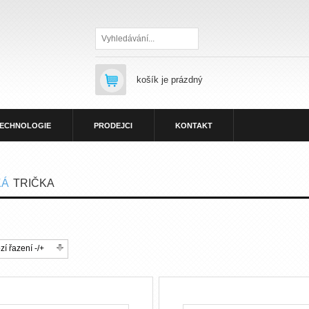
Hledat
košík je prázdný
ECHNOLOGIE
PRODEJCI
KONTAKT
KÁ
TRIČKA
í řazení -/+