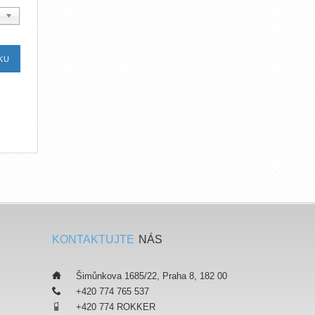
KONTAKTUJTE
NÁS
___
Šimůnkova 1685/22, Praha 8, 182 00
___
+420 774 765 537
___
+420 774 ROKKER