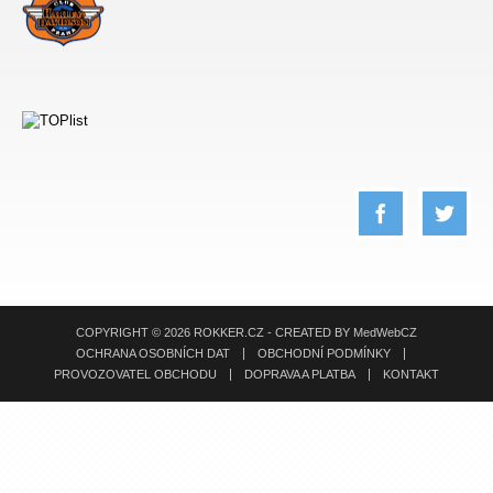
COPYRIGHT © 2026 ROKKER.CZ - CREATED BY
MedWebCZ
OCHRANA OSOBNÍCH DAT
OBCHODNÍ PODMÍNKY
PROVOZOVATEL OBCHODU
DOPRAVA A PLATBA
KONTAKT