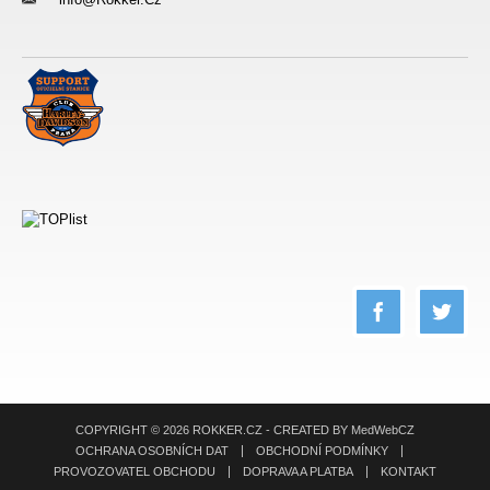
___
COPYRIGHT © 2026 ROKKER.CZ - CREATED BY
MedWebCZ
OCHRANA OSOBNÍCH DAT
OBCHODNÍ PODMÍNKY
PROVOZOVATEL OBCHODU
DOPRAVA A PLATBA
KONTAKT