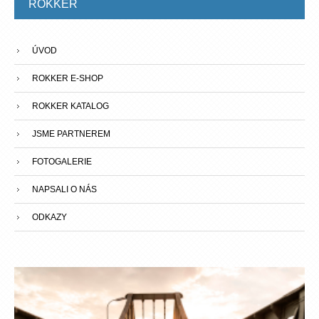
ROKKER
ÚVOD
ROKKER E-SHOP
ROKKER KATALOG
JSME PARTNEREM
FOTOGALERIE
NAPSALI O NÁS
ODKAZY