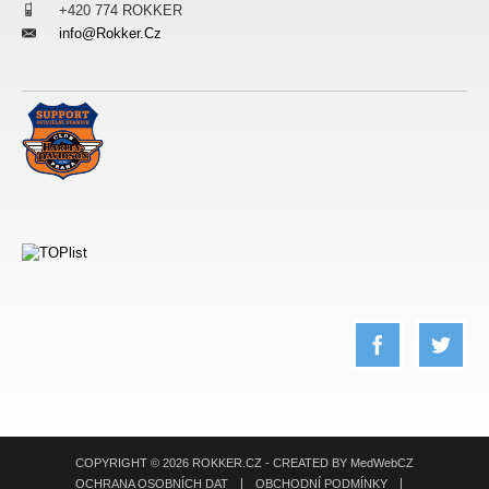
___
+420 774 ROKKER
Info@rokker.cz
___
COPYRIGHT © 2026 ROKKER.CZ - CREATED BY
MedWebCZ
OCHRANA OSOBNÍCH DAT
OBCHODNÍ PODMÍNKY