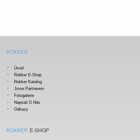
ROKKER
Úvod
Rokker E-Shop
Rokker Katalog
Jsme Partnerem
Fotogalerie
Napsali O Nás
Odkazy
ROKKER
E-SHOP