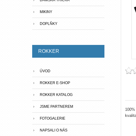
DÁMSKÁ TRIČKA
MIKINY
DOPLŇKY
ROKKER
ÚVOD
ROKKER E-SHOP
ROKKER KATALOG
JSME PARTNEREM
100% 
kvalit
FOTOGALERIE
NAPSALI O NÁS