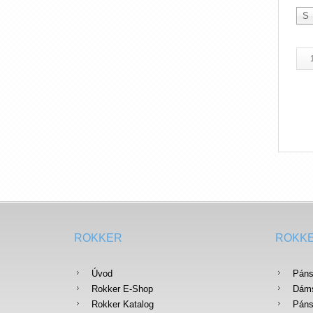
S
ROKKER
ROKK
Úvod
Páns
Rokker E-Shop
Dáms
Rokker Katalog
Páns