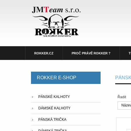
ROKKER.CZ
PROČ PRÁVĚ ROKKER ?
T
ROKKER
E-SHOP
PÁNS
PÁNSKÉ KALHOTY
Řadit
Název
DÁMSKÉ KALHOTY
PÁNSKÁ TRIČKA