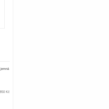
 jemná
850 Kč