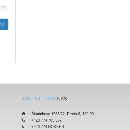
KONTAKTUJTE
NÁS
___
Šimůnkova 1685/22, Praha 8, 182 00
___
+420 774 765 537
___
+420 774 ROKKER