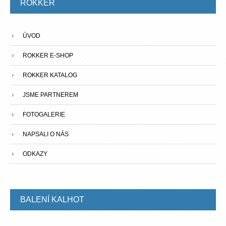
ROKKER
ÚVOD
ROKKER E-SHOP
ROKKER KATALOG
JSME PARTNEREM
FOTOGALERIE
NAPSALI O NÁS
ODKAZY
BALENÍ
KALHOT