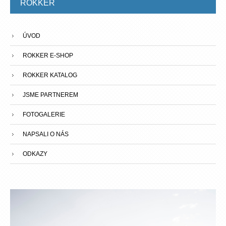
ROKKER
ÚVOD
ROKKER E-SHOP
ROKKER KATALOG
JSME PARTNEREM
FOTOGALERIE
NAPSALI O NÁS
ODKAZY